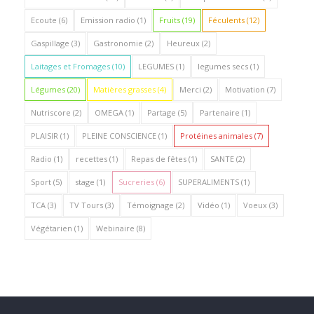
Ecoute
(6)
Emission radio
(1)
Fruits
(19)
Féculents
(12)
Gaspillage
(3)
Gastronomie
(2)
Heureux
(2)
Laitages et Fromages
(10)
LEGUMES
(1)
legumes secs
(1)
Légumes
(20)
Matières grasses
(4)
Merci
(2)
Motivation
(7)
Nutriscore
(2)
OMEGA
(1)
Partage
(5)
Partenaire
(1)
PLAISIR
(1)
PLEINE CONSCIENCE
(1)
Protéines animales
(7)
Radio
(1)
recettes
(1)
Repas de fêtes
(1)
SANTE
(2)
Sport
(5)
stage
(1)
Sucreries
(6)
SUPERALIMENTS
(1)
TCA
(3)
TV Tours
(3)
Témoignage
(2)
Vidéo
(1)
Voeux
(3)
Végétarien
(1)
Webinaire
(8)