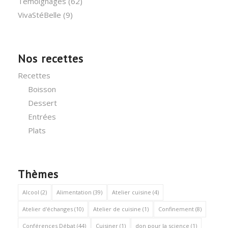
Témoignages
(62)
VivaStéBelle
(9)
Nos recettes
Recettes
Boisson
Dessert
Entrées
Plats
Thèmes
Alcool
(2)
Alimentation
(39)
Atelier cuisine
(4)
Atelier d'échanges
(10)
Atelier de cuisine
(1)
Confinement
(8)
Conférences Débat
(44)
Cuisiner
(1)
don pour la science
(1)