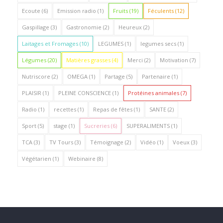
Ecoute
(6)
Emission radio
(1)
Fruits
(19)
Féculents
(12)
Gaspillage
(3)
Gastronomie
(2)
Heureux
(2)
Laitages et Fromages
(10)
LEGUMES
(1)
legumes secs
(1)
Légumes
(20)
Matières grasses
(4)
Merci
(2)
Motivation
(7)
Nutriscore
(2)
OMEGA
(1)
Partage
(5)
Partenaire
(1)
PLAISIR
(1)
PLEINE CONSCIENCE
(1)
Protéines animales
(7)
Radio
(1)
recettes
(1)
Repas de fêtes
(1)
SANTE
(2)
Sport
(5)
stage
(1)
Sucreries
(6)
SUPERALIMENTS
(1)
TCA
(3)
TV Tours
(3)
Témoignage
(2)
Vidéo
(1)
Voeux
(3)
Végétarien
(1)
Webinaire
(8)