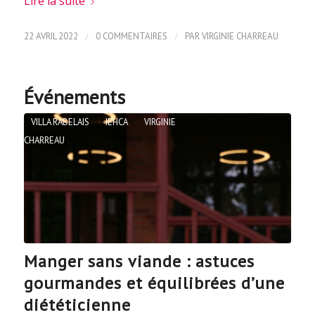
Lire la suite
/
/
22 AVRIL 2022
0 COMMENTAIRES
PAR
VIRGINIE CHARREAU
Événements
VILLA RABELAIS
IEHCA
VIRGINIE
CHARREAU
Manger sans viande : astuces
gourmandes et équilibrées d’une
diététicienne