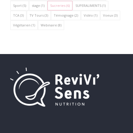
Sport
(5)
stage
(1)
Sucreries
(6)
SUPERALIMENTS
(1)
TCA
(3)
TV Tours
(3)
Témoignage
(2)
Vidéo
(1)
Voeux
(3)
Végétarien
(1)
Webinaire
(8)