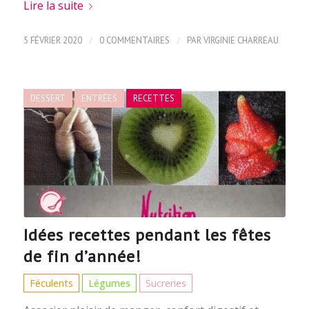
Lire la suite
/
/
5 FÉVRIER 2020
0 COMMENTAIRES
PAR
VIRGINIE CHARREAU
DESSERT
ENTRÉES
RECETTES
Idées recettes pendant les fêtes
de fin d’année!
Féculents
Légumes
Sucreries