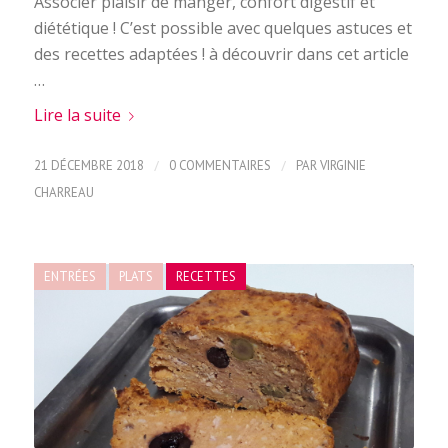
Associer plaisir de manger, confort digestif et
diététique ! C’est possible avec quelques astuces et
des recettes adaptées ! à découvrir dans cet article
…
Lire la suite
/
/
21 DÉCEMBRE 2018
0 COMMENTAIRES
PAR
VIRGINIE
CHARREAU
ENTRÉES
PLATS
RECETTES