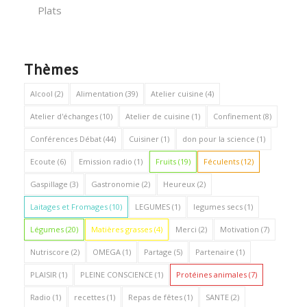
Plats
Thèmes
Alcool
(2)
Alimentation
(39)
Atelier cuisine
(4)
Atelier d'échanges
(10)
Atelier de cuisine
(1)
Confinement
(8)
Conférences Débat
(44)
Cuisiner
(1)
don pour la science
(1)
Ecoute
(6)
Emission radio
(1)
Fruits
(19)
Féculents
(12)
Gaspillage
(3)
Gastronomie
(2)
Heureux
(2)
Laitages et Fromages
(10)
LEGUMES
(1)
legumes secs
(1)
Légumes
(20)
Matières grasses
(4)
Merci
(2)
Motivation
(7)
Nutriscore
(2)
OMEGA
(1)
Partage
(5)
Partenaire
(1)
PLAISIR
(1)
PLEINE CONSCIENCE
(1)
Protéines animales
(7)
Radio
(1)
recettes
(1)
Repas de fêtes
(1)
SANTE
(2)