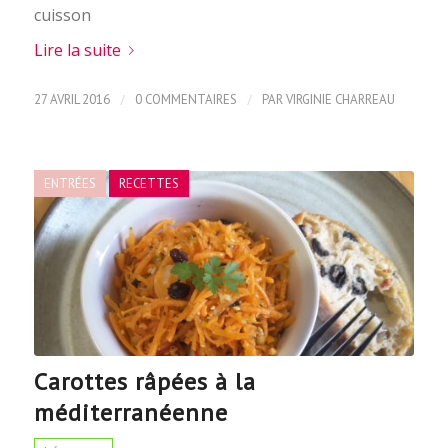
cuisson
Lire la suite
/
/
27 AVRIL 2016
0 COMMENTAIRES
PAR
VIRGINIE CHARREAU
ENTRÉES
RECETTES
Carottes râpées à la
méditerranéenne