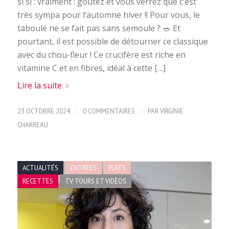
si si : vraiment : goutez et vous verrez que c’est
très sympa pour l’automne hiver !! Pour vous, le
taboulé ne se fait pas sans semoule ? 🥗 Et
pourtant, il est possible de détourner ce classique
avec du chou-fleur ! Ce crucifère est riche en
vitamine C et en fibres, idéal à cette […]
Lire la suite
/
/
23 OCTOBRE 2024
0 COMMENTAIRES
PAR
VIRGINIE
CHARREAU
ACTUALITÉS
ENTRÉES
PLATS
RECETTES
TV TOURS ET VIDÉOS