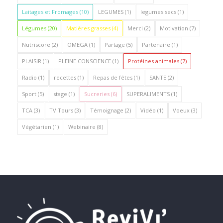
Laitages et Fromages
(10)
LEGUMES
(1)
legumes secs
(1)
Légumes
(20)
Matières grasses
(4)
Merci
(2)
Motivation
(7)
Nutriscore
(2)
OMEGA
(1)
Partage
(5)
Partenaire
(1)
PLAISIR
(1)
PLEINE CONSCIENCE
(1)
Protéines animales
(7)
Radio
(1)
recettes
(1)
Repas de fêtes
(1)
SANTE
(2)
Sport
(5)
stage
(1)
Sucreries
(6)
SUPERALIMENTS
(1)
TCA
(3)
TV Tours
(3)
Témoignage
(2)
Vidéo
(1)
Voeux
(3)
Végétarien
(1)
Webinaire
(8)