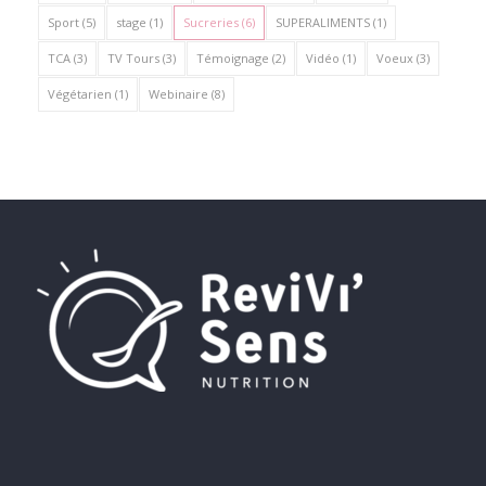
Sport
(5)
stage
(1)
Sucreries
(6)
SUPERALIMENTS
(1)
TCA
(3)
TV Tours
(3)
Témoignage
(2)
Vidéo
(1)
Voeux
(3)
Végétarien
(1)
Webinaire
(8)