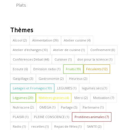
Plats
Thèmes
Alcool
(2)
Alimentation
(39)
Atelier cuisine
(4)
Atelier d'échanges
(10)
Atelier de cuisine
(1)
Confinement
(8)
Conférences Débat
(44)
Cuisiner
(1)
don pour la science
(1)
Ecoute
(6)
Emission radio
(1)
Fruits
(19)
Féculents
(12)
Gaspillage
(3)
Gastronomie
(2)
Heureux
(2)
Laitages et Fromages
(10)
LEGUMES
(1)
legumes secs
(1)
Légumes
(20)
Matières grasses
(4)
Merci
(2)
Motivation
(7)
Nutriscore
(2)
OMEGA
(1)
Partage
(5)
Partenaire
(1)
PLAISIR
(1)
PLEINE CONSCIENCE
(1)
Protéines animales
(7)
Radio
(1)
recettes
(1)
Repas de fêtes
(1)
SANTE
(2)